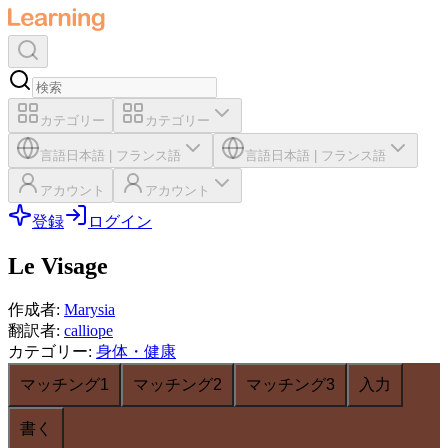
カテゴリー
カテゴリー
言語
日本語
|
フランス語
言語
日本語
|
フランス語
アカウント
アカウント
登録
ログイン
Le Visage
作成者
:
Marysia
翻訳者
:
calliope
カテゴリー
:
身体・健康
マッチング1
マッチング2
マッチング3
入力
書く