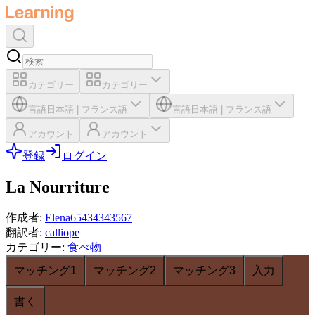
カテゴリー
カテゴリー
言語
日本語
|
フランス語
言語
日本語
|
フランス語
アカウント
アカウント
登録
ログイン
La Nourriture
作成者
:
Elena65434343567
翻訳者
:
calliope
カテゴリー
:
食べ物
マッチング1
マッチング2
マッチング3
入力
書く