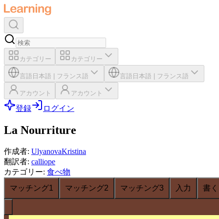
カテゴリー
カテゴリー
言語
日本語
|
フランス語
言語
日本語
|
フランス語
アカウント
アカウント
登録
ログイン
La Nourriture
作成者
:
UlyanovaKristina
翻訳者
:
calliope
カテゴリー
:
食べ物
マッチング1
マッチング2
マッチング3
入力
書く