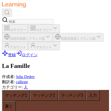
カテゴリー
カテゴリー
言語
日本語
|
フランス語
言語
日本語
|
フランス語
アカウント
アカウント
登録
ログイン
La Famille
作成者
:
Julia Deden
翻訳者
:
calliope
カテゴリー
:
人
マッチング1
マッチング2
マッチング3
入力
書く