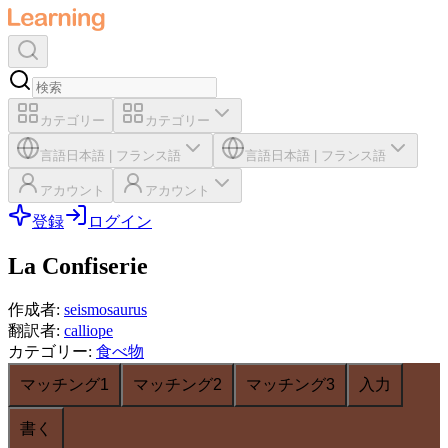
カテゴリー
カテゴリー
言語
日本語
|
フランス語
言語
日本語
|
フランス語
アカウント
アカウント
登録
ログイン
La Confiserie
作成者
:
seismosaurus
翻訳者
:
calliope
カテゴリー
:
食べ物
マッチング1
マッチング2
マッチング3
入力
書く