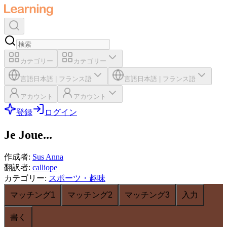
カテゴリー
カテゴリー
言語
日本語
|
フランス語
言語
日本語
|
フランス語
アカウント
アカウント
登録
ログイン
Je Joue...
作成者
:
Sus Anna
翻訳者
:
calliope
カテゴリー
:
スポーツ・趣味
マッチング1
マッチング2
マッチング3
入力
書く