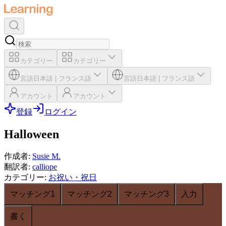
カテゴリー
カテゴリー
言語
日本語
|
フランス語
言語
日本語
|
フランス語
アカウント
アカウント
登録
ログイン
Halloween
作成者
:
Susie M.
翻訳者
:
calliope
カテゴリー
:
お祝い・祝日
マッチング1
マッチング2
マッチング3
入力
書く