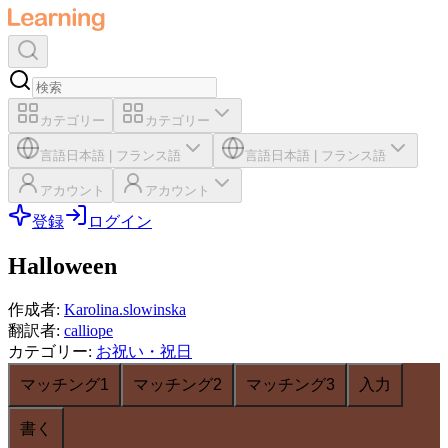
カテゴリー
カテゴリー
言語
日本語
|
フランス語
言語
日本語
|
フランス語
アカウント
アカウント
登録
ログイン
Halloween
作成者
:
Karolina.slowinska
翻訳者
:
calliope
カテゴリー
:
お祝い・祝日
マッチング1
マッチング2
マッチング3
入力
書く