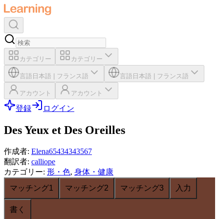
カテゴリー
カテゴリー
言語
日本語
|
フランス語
言語
日本語
|
フランス語
アカウント
アカウント
登録
ログイン
Des Yeux et Des Oreilles
作成者
:
Elena65434343567
翻訳者
:
calliope
カテゴリー
:
形・色
,
身体・健康
マッチング1
マッチング2
マッチング3
入力
書く