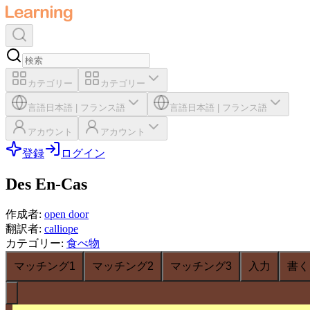
カテゴリー
カテゴリー
言語
日本語
|
フランス語
言語
日本語
|
フランス語
アカウント
アカウント
登録
ログイン
Des En-Cas
作成者
:
open door
翻訳者
:
calliope
カテゴリー
:
食べ物
マッチング1
マッチング2
マッチング3
入力
書く