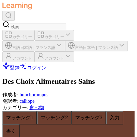
カテゴリー
カテゴリー
言語
日本語
|
フランス語
言語
日本語
|
フランス語
アカウント
アカウント
登録
ログイン
Des Choix Alimentaires Sains
作成者
:
bunchorumpus
翻訳者
:
calliope
カテゴリー
:
食べ物
マッチング1
マッチング2
マッチング3
入力
書く