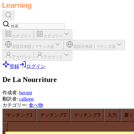
カテゴリー
カテゴリー
言語
日本語
|
フランス語
言語
日本語
|
フランス語
アカウント
アカウント
登録
ログイン
De La Nourriture
作成者
:
bavunt
翻訳者
:
calliope
カテゴリー
:
食べ物
マッチング1
マッチング2
マッチング3
入力
書く