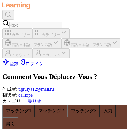
カテゴリー
カテゴリー
言語
日本語
|
フランス語
言語
日本語
|
フランス語
アカウント
アカウント
登録
ログイン
Comment Vous Déplacez-Vous ?
作成者
:
tigrulya12@mail.ru
翻訳者
:
calliope
カテゴリー
:
乗り物
マッチング1
マッチング2
マッチング3
入力
書く