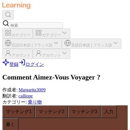
カテゴリー
カテゴリー
言語
日本語
|
フランス語
言語
日本語
|
フランス語
アカウント
アカウント
登録
ログイン
Comment Aimez-Vous Voyager ?
作成者
:
Margarita3009
翻訳者
:
calliope
カテゴリー
:
乗り物
マッチング1
マッチング2
マッチング3
入力
書く