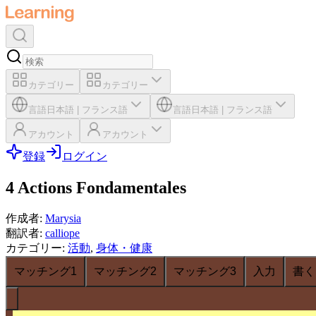
カテゴリー
カテゴリー
言語
日本語
|
フランス語
言語
日本語
|
フランス語
アカウント
アカウント
登録
ログイン
4 Actions Fondamentales
作成者
:
Marysia
翻訳者
:
calliope
カテゴリー
:
活動
,
身体・健康
マッチング1
マッチング2
マッチング3
入力
書く