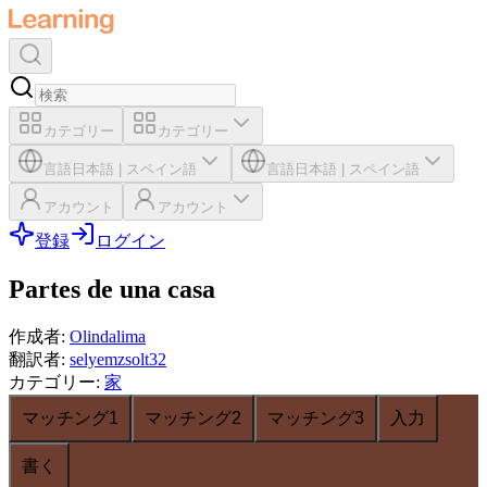
カテゴリー
カテゴリー
言語
日本語
|
スペイン語
言語
日本語
|
スペイン語
アカウント
アカウント
登録
ログイン
Partes de una casa
作成者
:
Olindalima
翻訳者
:
selyemzsolt32
カテゴリー
:
家
マッチング1
マッチング2
マッチング3
入力
書く