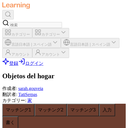
カテゴリー
カテゴリー
言語
日本語
|
スペイン語
言語
日本語
|
スペイン語
アカウント
アカウント
登録
ログイン
Objetos del hogar
作成者
:
sarah.gouveia
翻訳者
:
TatiSerpas
カテゴリー
:
家
マッチング1
マッチング2
マッチング3
入力
書く