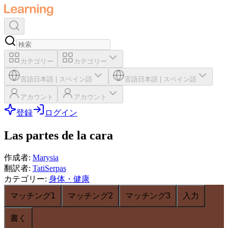
カテゴリー
カテゴリー
言語
日本語
|
スペイン語
言語
日本語
|
スペイン語
アカウント
アカウント
登録
ログイン
Las partes de la cara
作成者
:
Marysia
翻訳者
:
TatiSerpas
カテゴリー
:
身体・健康
マッチング1
マッチング2
マッチング3
入力
書く