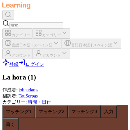
カテゴリー
カテゴリー
言語
日本語
|
スペイン語
言語
日本語
|
スペイン語
アカウント
アカウント
登録
ログイン
La hora (1)
作成者
:
johnadams
翻訳者
:
TatiSerpas
カテゴリー
:
時間・日付
マッチング1
マッチング2
マッチング3
入力
書く