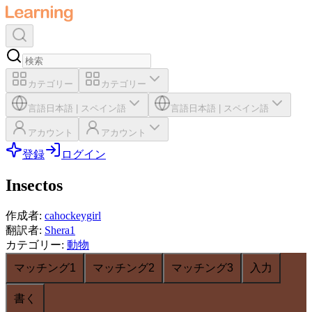
カテゴリー
カテゴリー
言語
日本語
|
スペイン語
言語
日本語
|
スペイン語
アカウント
アカウント
登録
ログイン
Insectos
作成者
:
cahockeygirl
翻訳者
:
Shera1
カテゴリー
:
動物
マッチング1
マッチング2
マッチング3
入力
書く