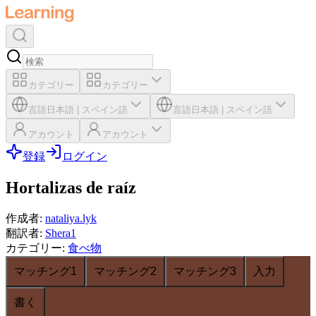
カテゴリー
カテゴリー
言語
日本語
|
スペイン語
言語
日本語
|
スペイン語
アカウント
アカウント
登録
ログイン
Hortalizas de raíz
作成者
:
nataliya.lyk
翻訳者
:
Shera1
カテゴリー
:
食べ物
マッチング1
マッチング2
マッチング3
入力
書く