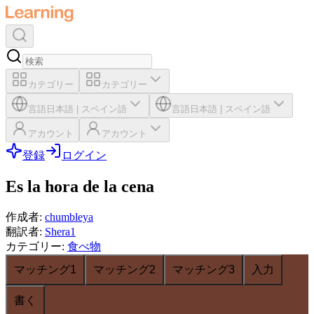
カテゴリー
カテゴリー
言語
日本語
|
スペイン語
言語
日本語
|
スペイン語
アカウント
アカウント
登録
ログイン
Es la hora de la cena
作成者
:
chumbleya
翻訳者
:
Shera1
カテゴリー
:
食べ物
マッチング1
マッチング2
マッチング3
入力
書く