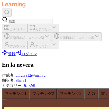
カテゴリー
カテゴリー
言語
日本語
|
スペイン語
言語
日本語
|
スペイン語
アカウント
アカウント
登録
ログイン
En la nevera
作成者
:
tigrulya12@mail.ru
翻訳者
:
Shera1
カテゴリー
:
食べ物
マッチング1
マッチング2
マッチング3
入力
書く