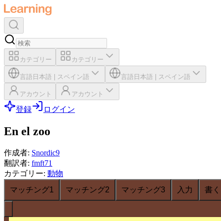
カテゴリー
カテゴリー
言語
日本語
|
スペイン語
言語
日本語
|
スペイン語
アカウント
アカウント
登録
ログイン
En el zoo
作成者
:
Snordic9
翻訳者
:
fmft71
カテゴリー
:
動物
マッチング1
マッチング2
マッチング3
入力
書く