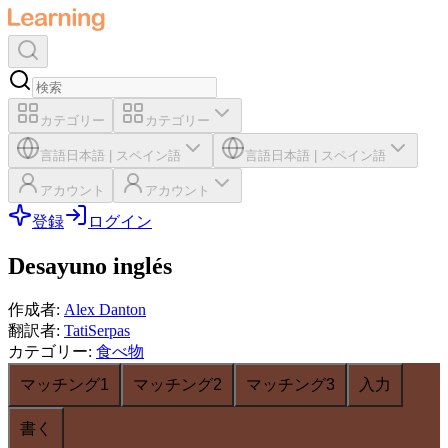
カテゴリー
カテゴリー
言語
日本語
|
スペイン語
言語
日本語
|
スペイン語
アカウント
アカウント
登録
ログイン
Desayuno inglés
作成者
:
Alex Danton
翻訳者
:
TatiSerpas
カテゴリー
:
食べ物
マッチング1
マッチング2
マッチング3
入力
書く