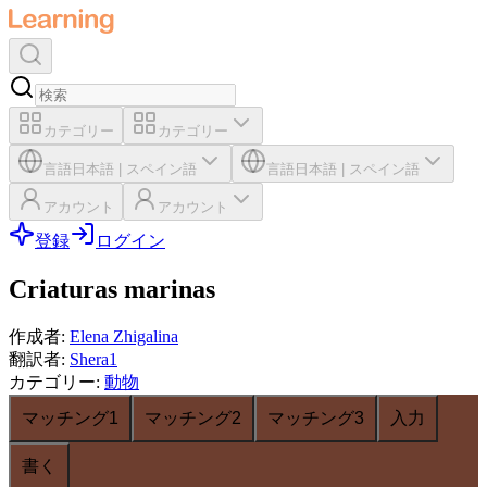
カテゴリー
カテゴリー
言語
日本語
|
スペイン語
言語
日本語
|
スペイン語
アカウント
アカウント
登録
ログイン
Criaturas marinas
作成者
:
Elena Zhigalina
翻訳者
:
Shera1
カテゴリー
:
動物
マッチング1
マッチング2
マッチング3
入力
書く