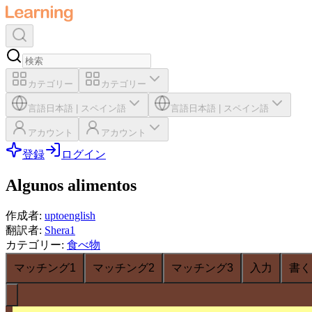
カテゴリー
カテゴリー
言語
日本語
|
スペイン語
言語
日本語
|
スペイン語
アカウント
アカウント
登録
ログイン
Algunos alimentos
作成者
:
uptoenglish
翻訳者
:
Shera1
カテゴリー
:
食べ物
マッチング1
マッチング2
マッチング3
入力
書く