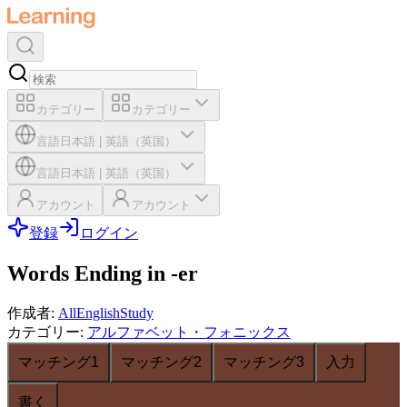
カテゴリー
カテゴリー
言語
日本語
|
英語（英国）
言語
日本語
|
英語（英国）
アカウント
アカウント
登録
ログイン
Words Ending in -er
作成者
:
AllEnglishStudy
カテゴリー
:
アルファベット・フォニックス
マッチング1
マッチング2
マッチング3
入力
書く