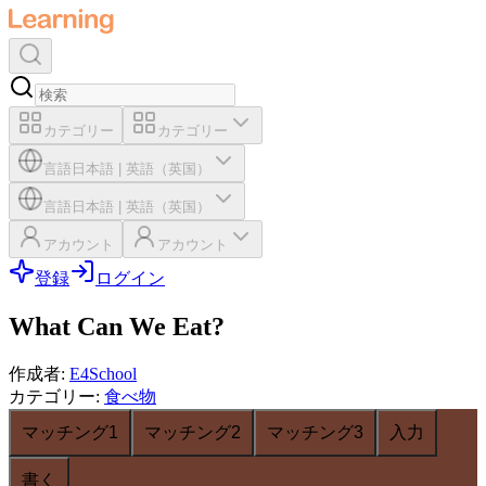
カテゴリー
カテゴリー
言語
日本語
|
英語（英国）
言語
日本語
|
英語（英国）
アカウント
アカウント
登録
ログイン
What Can We Eat?
作成者
:
E4School
カテゴリー
:
食べ物
マッチング1
マッチング2
マッチング3
入力
書く