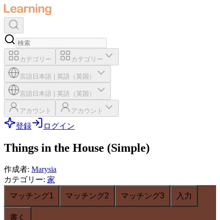
カテゴリー
カテゴリー
言語
日本語
|
英語（英国）
言語
日本語
|
英語（英国）
アカウント
アカウント
登録
ログイン
Things in the House (Simple)
作成者
:
Marysia
カテゴリー
:
家
マッチング1
マッチング2
マッチング3
入力
書く