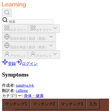
カテゴリー
カテゴリー
言語
日本語
|
英語（英国）
言語
日本語
|
英語（英国）
アカウント
アカウント
登録
ログイン
Symptoms
作成者
:
nataliya.lyk
翻訳者
:
calliope
カテゴリー
:
身体・健康
マッチング1
マッチング2
マッチング3
入力