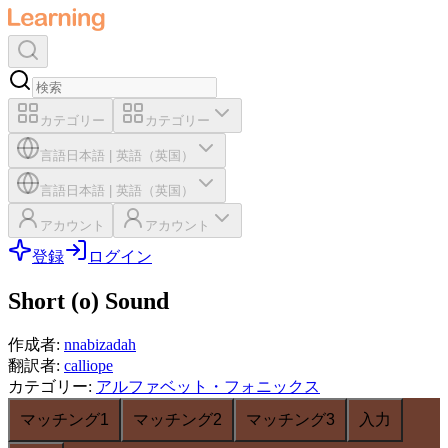
カテゴリー
カテゴリー
言語
日本語
|
英語（英国）
言語
日本語
|
英語（英国）
アカウント
アカウント
登録
ログイン
Short (o) Sound
作成者
:
nnabizadah
翻訳者
:
calliope
カテゴリー
:
アルファベット・フォニックス
マッチング1
マッチング2
マッチング3
入力