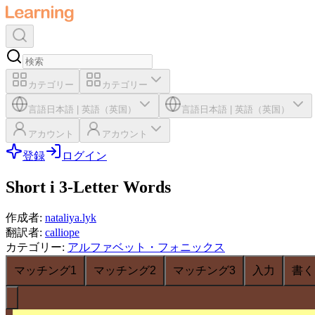
カテゴリー
カテゴリー
言語
日本語
|
英語（英国）
言語
日本語
|
英語（英国）
アカウント
アカウント
登録
ログイン
Short i 3-Letter Words
作成者
:
nataliya.lyk
翻訳者
:
calliope
カテゴリー
:
アルファベット・フォニックス
マッチング1
マッチング2
マッチング3
入力
書く