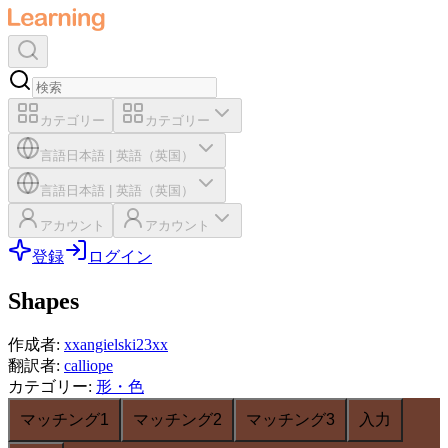
カテゴリー
カテゴリー
言語
日本語
|
英語（英国）
言語
日本語
|
英語（英国）
アカウント
アカウント
登録
ログイン
Shapes
作成者
:
xxangielski23xx
翻訳者
:
calliope
カテゴリー
:
形・色
マッチング1
マッチング2
マッチング3
入力