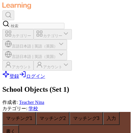
カテゴリー
カテゴリー
言語
日本語
|
英語（英国）
言語
日本語
|
英語（英国）
アカウント
アカウント
登録
ログイン
School Objects (Set 1)
作成者
:
Teacher Nina
カテゴリー
:
学校
マッチング1
マッチング2
マッチング3
入力
書く