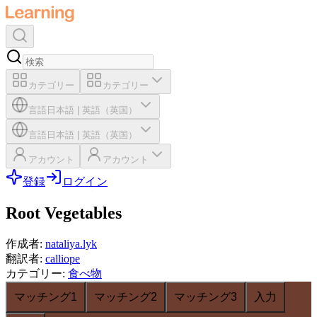
カテゴリー
カテゴリー
言語
日本語
|
英語（英国）
言語
日本語
|
英語（英国）
アカウント
アカウント
登録
ログイン
Root Vegetables
作成者
:
nataliya.lyk
翻訳者
:
calliope
カテゴリー
:
食べ物
マッチング1
マッチング2
マッチング3
入力