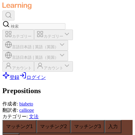
カテゴリー
カテゴリー
言語
日本語
|
英語（英国）
言語
日本語
|
英語（英国）
アカウント
アカウント
登録
ログイン
Prepositions
作成者
:
biabeto
翻訳者
:
calliope
カテゴリー
:
文法
マッチング1
マッチング2
マッチング3
入力