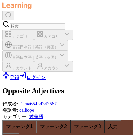
カテゴリー
カテゴリー
言語
日本語
|
英語（英国）
言語
日本語
|
英語（英国）
アカウント
アカウント
登録
ログイン
Opposite Adjectives
作成者
:
Elena65434343567
翻訳者
:
calliope
カテゴリー
:
対義語
マッチング1
マッチング2
マッチング3
入力