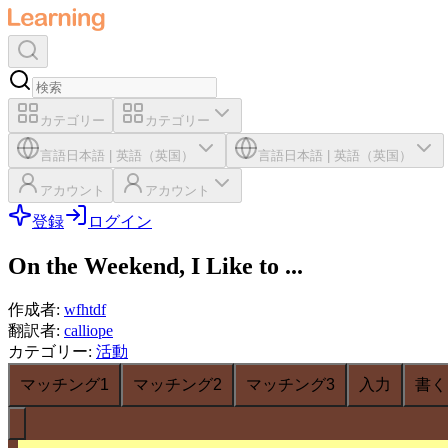
カテゴリー
カテゴリー
言語
日本語
|
英語（英国）
言語
日本語
|
英語（英国）
アカウント
アカウント
登録
ログイン
On the Weekend, I Like to ...
作成者
:
wfhtdf
翻訳者
:
calliope
カテゴリー
:
活動
マッチング1
マッチング2
マッチング3
入力
書く