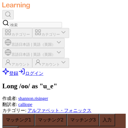
カテゴリー
カテゴリー
言語
日本語
|
英語（英国）
言語
日本語
|
英語（英国）
アカウント
アカウント
登録
ログイン
Long /oo/ as "u_e"
作成者
:
shannon.risinger
翻訳者
:
calliope
カテゴリー
:
アルファベット・フォニックス
マッチング1
マッチング2
マッチング3
入力