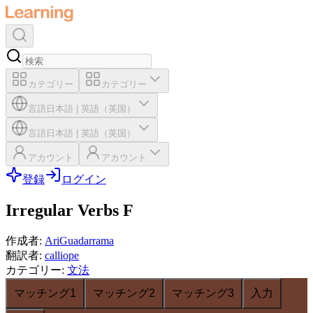
カテゴリー
カテゴリー
言語
日本語
|
英語（英国）
言語
日本語
|
英語（英国）
アカウント
アカウント
登録
ログイン
Irregular Verbs F
作成者
:
AriGuadarrama
翻訳者
:
calliope
カテゴリー
:
文法
マッチング1
マッチング2
マッチング3
入力