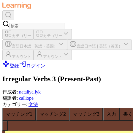
カテゴリー
カテゴリー
言語
日本語
|
英語（英国）
言語
日本語
|
英語（英国）
アカウント
アカウント
登録
ログイン
Irregular Verbs 3 (Present-Past)
作成者
:
nataliya.lyk
翻訳者
:
calliope
カテゴリー
:
文法
マッチング1
マッチング2
マッチング3
入力
書く