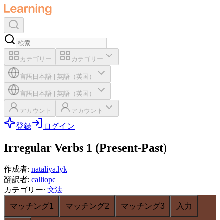
カテゴリー
カテゴリー
言語
日本語
|
英語（英国）
言語
日本語
|
英語（英国）
アカウント
アカウント
登録
ログイン
Irregular Verbs 1 (Present-Past)
作成者
:
nataliya.lyk
翻訳者
:
calliope
カテゴリー
:
文法
マッチング1
マッチング2
マッチング3
入力