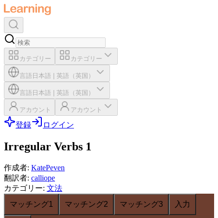
カテゴリー
カテゴリー
言語
日本語
|
英語（英国）
言語
日本語
|
英語（英国）
アカウント
アカウント
登録
ログイン
Irregular Verbs 1
作成者
:
KatePeven
翻訳者
:
calliope
カテゴリー
:
文法
マッチング1
マッチング2
マッチング3
入力