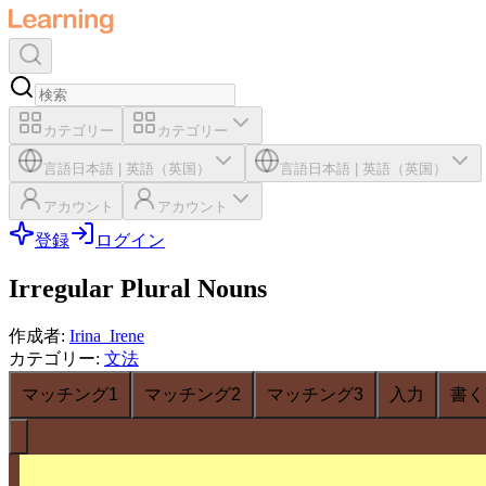
カテゴリー
カテゴリー
言語
日本語
|
英語（英国）
言語
日本語
|
英語（英国）
アカウント
アカウント
登録
ログイン
Irregular Plural Nouns
作成者
:
Irina_Irene
カテゴリー
:
文法
マッチング1
マッチング2
マッチング3
入力
書く