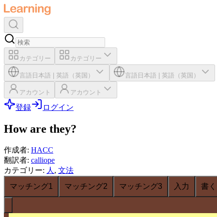
カテゴリー
カテゴリー
言語
日本語
|
英語（英国）
言語
日本語
|
英語（英国）
アカウント
アカウント
登録
ログイン
How are they?
作成者
:
HACC
翻訳者
:
calliope
カテゴリー
:
人
,
文法
マッチング1
マッチング2
マッチング3
入力
書く