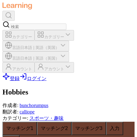
カテゴリー
カテゴリー
言語
日本語
|
英語（英国）
言語
日本語
|
英語（英国）
アカウント
アカウント
登録
ログイン
Hobbies
作成者
:
bunchorumpus
翻訳者
:
calliope
カテゴリー
:
スポーツ・趣味
マッチング1
マッチング2
マッチング3
入力