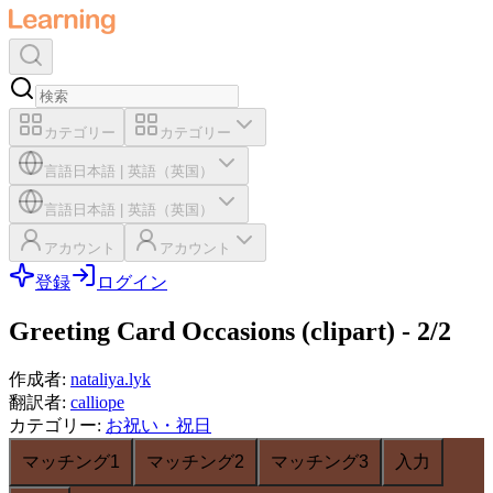
カテゴリー
カテゴリー
言語
日本語
|
英語（英国）
言語
日本語
|
英語（英国）
アカウント
アカウント
登録
ログイン
Greeting Card Occasions (clipart) - 2/2
作成者
:
nataliya.lyk
翻訳者
:
calliope
カテゴリー
:
お祝い・祝日
マッチング1
マッチング2
マッチング3
入力