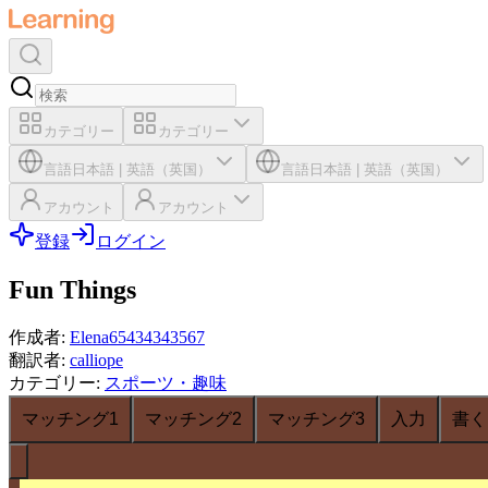
カテゴリー
カテゴリー
言語
日本語
|
英語（英国）
言語
日本語
|
英語（英国）
アカウント
アカウント
登録
ログイン
Fun Things
作成者
:
Elena65434343567
翻訳者
:
calliope
カテゴリー
:
スポーツ・趣味
マッチング1
マッチング2
マッチング3
入力
書く