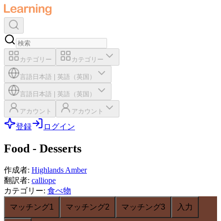
カテゴリー
カテゴリー
言語
日本語
|
英語（英国）
言語
日本語
|
英語（英国）
アカウント
アカウント
登録
ログイン
Food - Desserts
作成者
:
Highlands Amber
翻訳者
:
calliope
カテゴリー
:
食べ物
マッチング1
マッチング2
マッチング3
入力